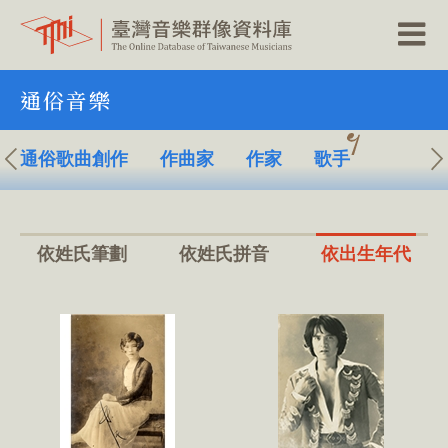
跳
通俗音樂
到
主
要
內
通俗歌曲創作
作曲家
作家
歌手
容
區
塊
依姓氏筆劃
依姓氏拼音
依出生年代