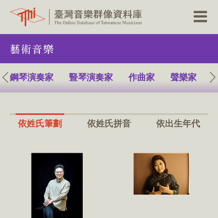
跳
藝術音樂
到
主
要
內
鋼琴演奏家
豎琴演奏家
作曲家
聲樂家
容
區
塊
依姓氏筆劃
依姓氏拼音
依出生年代