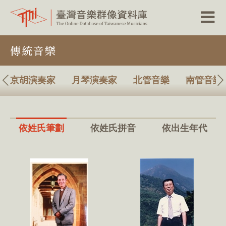
跳
傳統音樂
到
主
要
內
京胡演奏家
月琴演奏家
北管音樂
南管音樂
容
區
塊
依姓氏筆劃
依姓氏拼音
依出生年代