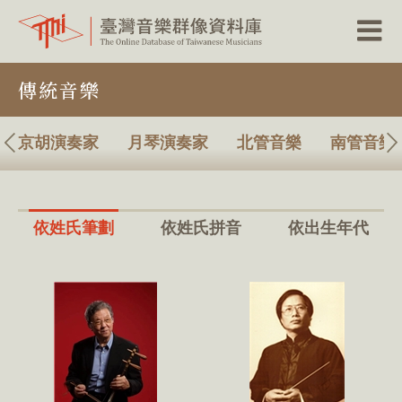
跳
傳統音樂
到
主
要
內
京胡演奏家
月琴演奏家
北管音樂
南管音樂
容
區
塊
依姓氏筆劃
依姓氏拼音
依出生年代