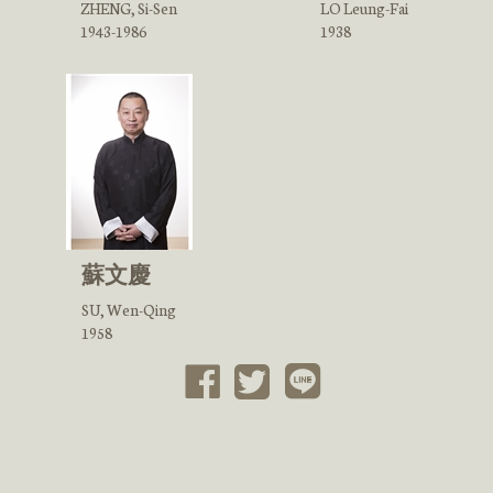
ZHENG, Si-Sen
LO Leung-Fai
1943-1986
1938
蘇文慶
SU, Wen-Qing
1958