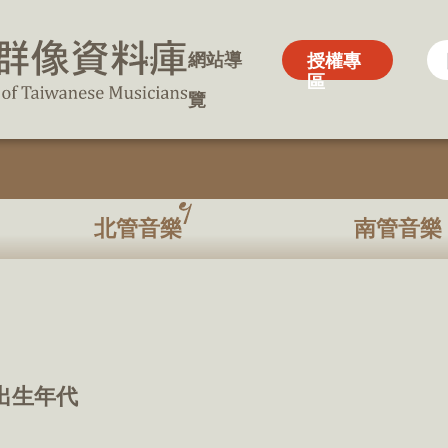
:::
:::
網站導
網站導
授權專
授權專
區
區
覽
覽
北管音樂
南管音樂
出生年代