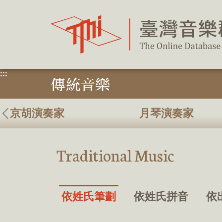
跳
到
主
要
內
容
區
塊
:::
傳統音樂
京胡演奏家
月琴演奏家
Traditional Music
依姓氏筆劃
依姓氏拼音
依