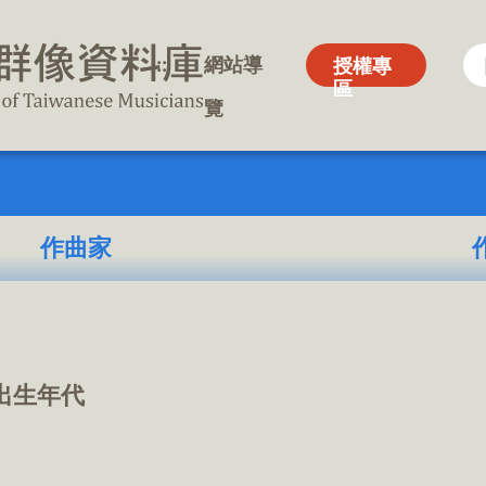
:::
:::
網站導
網站導
授權專
授權專
區
區
覽
覽
作曲家
出生年代