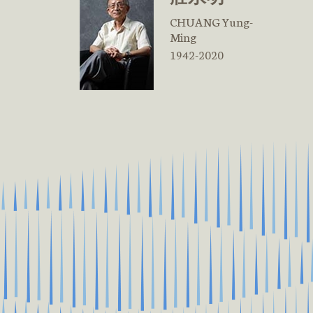
CHUANG Yung-
Ming
1942-2020