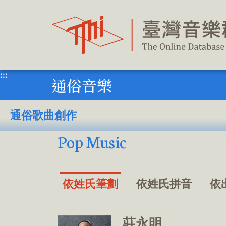
跳
到
主
要
內
容
區
塊
:::
通俗音樂
通俗歌曲創作
Pop Music
依姓氏筆劃
依姓氏拼音
依
莊永明