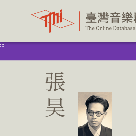
跳
到
主
要
內
容
區
塊
:::
張
昊