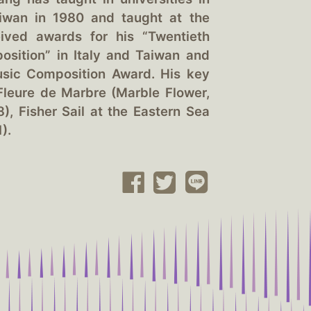
iwan in 1980 and taught at the
eived awards for his “Twentieth
sition” in Italy and Taiwan and
usic Composition Award. His key
leure de Marbre (Marble Flower,
), Fisher Sail at the Eastern Sea
).