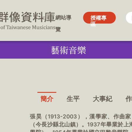
:::
:::
網站導
網站導
授權專
授權專
區
區
覽
覽
藝術音樂
簡介
生平
大事紀
張昊（1913-2003），漢學家、作
（今長沙縣北山鎮）。1937年畢業於