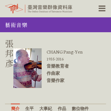
跳
藝術音樂
到
主
要
內
張
容
區
邦
CHANG Pang-Yen
塊
1935-2016
彥
音樂教育者
作曲家
音樂作家
簡介
生平
大事紀
作品
數位物件