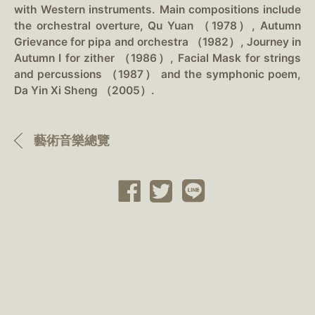
with Western instruments. Main compositions include
the orchestral overture, Qu Yuan （1978）, Autumn
Grievance for pipa and orchestra （1982）, Journey in
Autumn I for zither （1986）, Facial Mask for strings
and percussions （1987） and the symphonic poem,
Da Yin Xi Sheng （2005）.
藝術音樂總覽