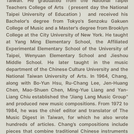
Taiwan. He graduated from the National Taipei
Teachers College of Arts （present day the National
Taipei University of Education） and received his
Bachelor's degree from Tokyo's Senzoku Gakuen
College of Music and a Master's degree from Brooklyn
College at the City University of New York. He taught
at Yang Ming Elementary School, the Affiliated
Experimental Elementary School of the University of
Taipei, Wenyuan Elementary School and Jieshou
Middle School. He later taught in the music
department of the Chinese Culture University and the
National Taiwan University of Arts. In 1964, Chang,
along with Bo-Yun Hsu, Ru-Chang Lee, Jen-Huang
Chen, Mao-Shuen Chen, Ming-Yue Liang and Yan-
Liang Chiu established the "Jiang Lang Music Group"
and produced new music compositions. From 1972 to
1984, he was the chief editor and translator of The
Music Digest in Taiwan, for which he also wrote
hundreds of articles. Chang’s compositions include
pieces that combine traditional Chinese instruments