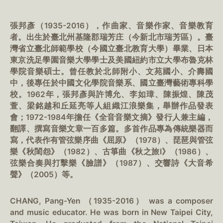
張邦彥（1935-2016），作曲家、音樂作家、音樂教育
者。出生於臺北州基隆郡瑞芳庄（今新北市瑞芳區）。臺
灣省立臺北師範學校（今國立臺北教育大學）畢業、日本
東京洗足學園音樂大學學士及美國紐約市立大學布魯克林
學院音樂碩士。曾任教於北師附小、文苑國小、介壽國
中，後專任於中國文化學院音樂系、國立臺灣藝術專科學
校。1962年，張邦彥與許博允、李如璋、陳振煌、陳茂
萱、梁銘越和丘延亮等人組織江浪樂集，舉辦作品發表
會；1972-1984年擔任《全音音樂文摘》發行人兼主編，
翻譯、撰寫音樂文章一百多篇。多首作品專為傳統樂器而
寫，代表作有管弦樂序曲《屈原》（1978）、琵琶與管弦
樂《秋閨怨》（1982）、古箏曲《秋之旅I》（1986）、
弦樂合奏與打擊樂《臉譜》（1987）、交響詩《大音希
聲》（2005）等。
CHANG, Pang-Yen （1935-2016） was a composer
and music educator. He was born in New Taipei City,