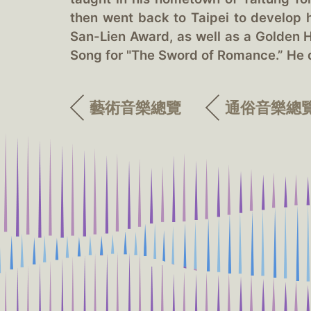
then went back to Taipei to develop
San-Lien Award, as well as a Golden H
Song for "The Sword of Romance.” He d
藝術音樂總覽
通俗音樂總