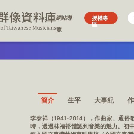
:::
:::
網站導
網站導
授權專
授權專
區
區
覽
覽
簡介
生平
大事紀
李泰祥（1941-2014），作曲家、
時，透過林福裕體認到音樂的魅力。初中