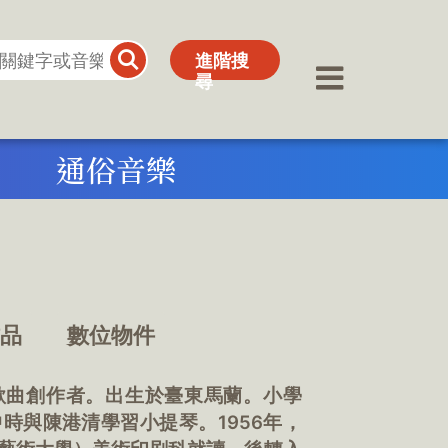
進階搜
進階搜
尋
尋
通俗音樂
作品
數位物件
通俗歌曲創作者。出生於臺東馬蘭。小學
時與陳港清學習小提琴。1956年，