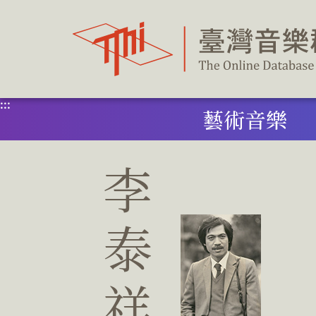
跳
到
主
要
內
容
區
塊
:::
藝術音樂
李
泰
祥