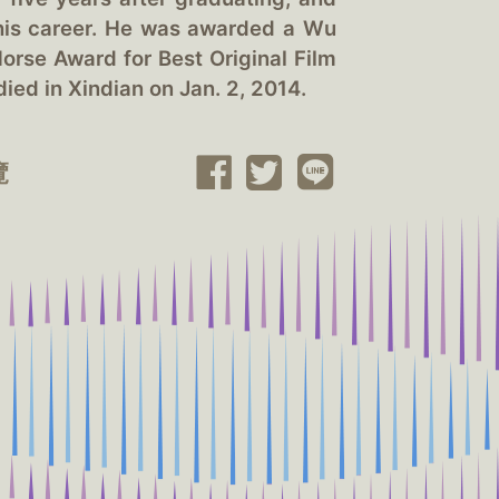
 his career. He was awarded a Wu
orse Award for Best Original Film
ied in Xindian on Jan. 2, 2014.
覽