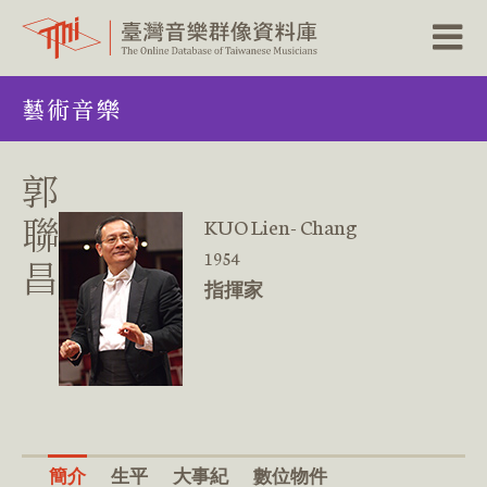
跳
藝術音樂
到
主
要
內
郭
容
區
聯
KUO Lien- Chang
塊
1954
昌
指揮家
簡介
生平
大事紀
數位物件