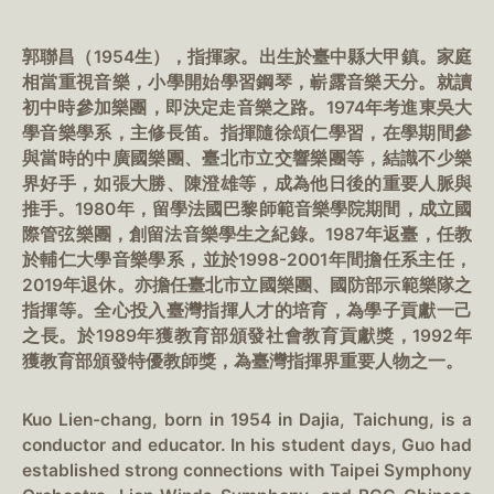
郭聯昌（1954生），指揮家。出生於臺中縣大甲鎮。家庭
相當重視音樂，小學開始學習鋼琴，嶄露音樂天分。就讀
初中時參加樂團，即決定走音樂之路。1974年考進東吳大
學音樂學系，主修長笛。指揮隨徐頌仁學習，在學期間參
與當時的中廣國樂團、臺北市立交響樂團等，結識不少樂
界好手，如張大勝、陳澄雄等，成為他日後的重要人脈與
推手。1980年，留學法國巴黎師範音樂學院期間，成立國
際管弦樂團，創留法音樂學生之紀錄。1987年返臺，任教
於輔仁大學音樂學系，並於1998-2001年間擔任系主任，
2019年退休。亦擔任臺北市立國樂團、國防部示範樂隊之
指揮等。全心投入臺灣指揮人才的培育，為學子貢獻一己
之長。於1989年獲教育部頒發社會教育貢獻獎，1992年
獲教育部頒發特優教師獎，為臺灣指揮界重要人物之一。
Kuo Lien-chang, born in 1954 in Dajia, Taichung, is a
conductor and educator. In his student days, Guo had
established strong connections with Taipei Symphony