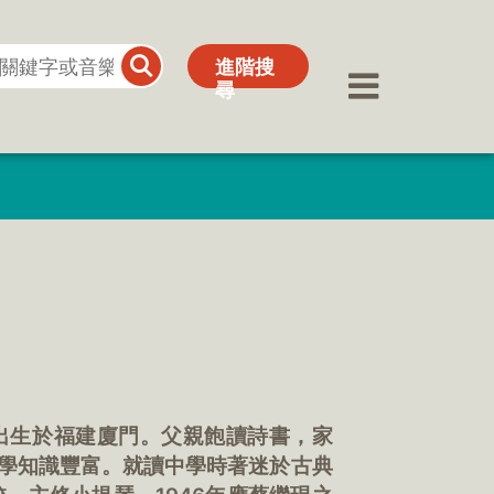
進階搜
進階搜
尋
尋
者。出生於福建廈門。父親飽讀詩書，家
學知識豐富。就讀中學時著迷於古典