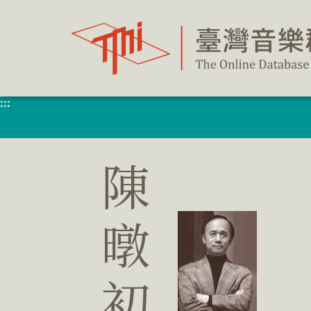
跳
到
主
要
內
容
區
塊
:::
陳
暾
初