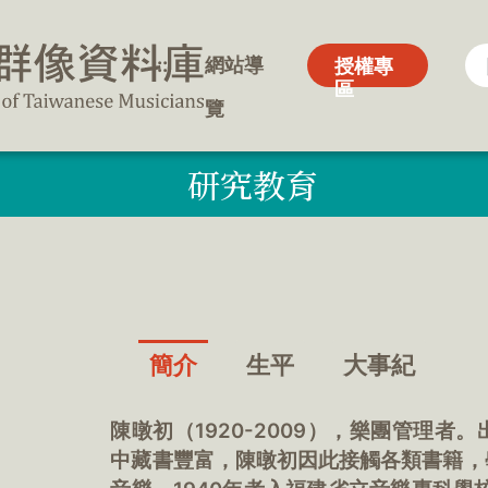
:::
:::
網站導
網站導
授權專
授權專
區
區
覽
覽
研究教育
簡介
生平
大事紀
陳暾初（1920-2009），樂團管理
中藏書豐富，陳暾初因此接觸各類書籍，