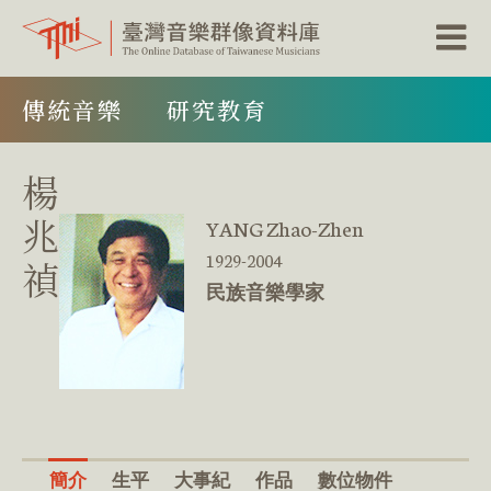
跳
傳統音樂
研究教育
到
主
要
內
楊
容
區
兆
YANG Zhao-Zhen
塊
1929-2004
禎
民族音樂學家
簡介
生平
大事紀
作品
數位物件