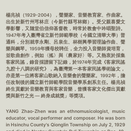
楊兆禎（1929-2004），聲樂家、音樂教育家、作曲家。
出生於新竹州芎林庄（今新竹縣芎林鄉）。受父親喜愛文
學影響，又隨堂伯信仰基督教，時常於教會中吟唱聖詩。
1947年考入臺灣省立新竹師範學校（今國立清華大學）普
通科，分別就李永剛、呂泉生、林樹興學習理論作曲、聲
樂與鋼琴。1959年獲母校聘任，全力投入音樂師資培育，
並歌曲創作，例如〈搖〉與〈農家好〉等。又熱衷於採集
客家民謠，錄音採譜留下記錄，於1974年完成《客家民謠
九腔十八調的研究》，為臺灣第一本客家民謠學術論文，
亦是第一位將客家山歌納入音樂會的聲樂家。1992年，擔
任改制後的國立新竹師範學院音樂學系創系主任。楊兆禎
終生貢獻於音樂教育與客家音樂，曾獲客家文化傑出貢獻
獎與新竹之光 — 終身成就獎」等獎項。
YANG Zhao-Zhen was an ethnomusicologist, music
educator, vocal performer and composer. He was born
in Hsinchu County's Qionglin Township on July 2, 1929