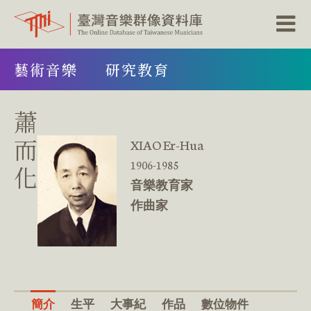
跳
藝術音樂
研究教育
到
主
要
內
蕭
容
區
而
XIAO Er-Hua
塊
1906-1985
化
音樂教育家
作曲家
簡介
生平
大事紀
作品
數位物件