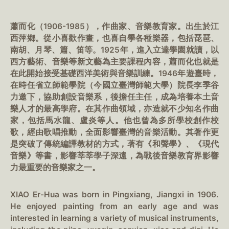
蕭而化（1906-1985），作曲家、音樂教育家。出生於江
西萍鄉。從小喜歡作畫，也喜自學各種樂器，包括琵琶、
南胡、月琴、簫、笛等。1925年，進入立達學園就讀，以
西方藝術、音樂等新文藝為主要課程內容，蕭而化也就是
在此開始接受基礎西洋美術與音樂訓練。1946年遊臺時，
在時任省立師範學院（今國立臺灣師範大學）院長李季谷
力邀下，協助創設音樂系，後擔任主任，成為培養本土音
樂人才的最高學府。在其作曲領域，亦造就不少知名作曲
家，包括馬水龍、盧炎等人。他也曾為多所學校創作校
歌，經由歌唱推動，全面影響臺灣的音樂活動。其著作更
是突破了傳統編譯教材的方式，著有《和聲學》、《現代
音樂》等書，影響莘莘學子深遠，為戰後音樂教育界影響
力最重要的音樂家之一。
XIAO Er-Hua was born in Pingxiang, Jiangxi in 1906.
He enjoyed painting from an early age and was
interested in learning a variety of musical instruments,