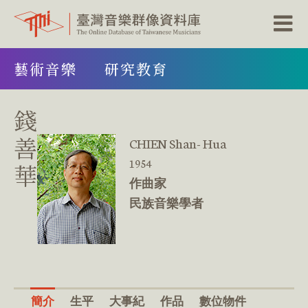
跳
藝術音樂
研究教育
到
主
要
內
錢
容
區
善
CHIEN Shan- Hua
塊
1954
華
作曲家
民族音樂學者
簡介
生平
大事紀
作品
數位物件