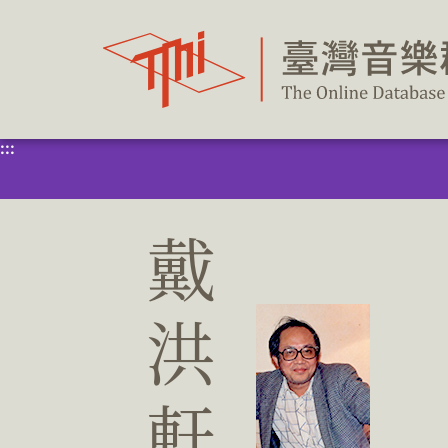
跳
到
主
要
內
容
區
塊
:::
戴
洪
軒