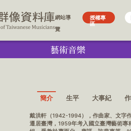
:::
:::
網站導
網站導
授權專
授權專
區
區
覽
覽
藝術音樂
簡介
生平
大事紀
戴洪軒（1942-1994），作曲家、文
遷居臺灣，1959年考入國立臺灣藝術