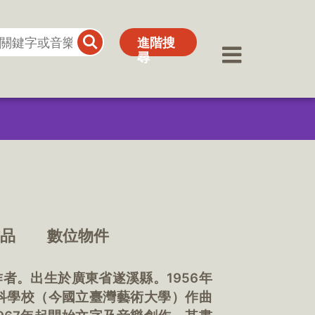
進階搜
進階搜
尋
尋
作品
數位物件
字作者。出生於廣東省遂溪縣。1956年
專科學校（今國立臺灣藝術大學）作曲