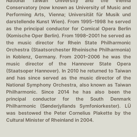
National Taiwan University and the Vienna
Conservatory (now known as University of Music and
Performing Arts, Vienna; Universität für Musik und
darstellende Kunst Wien). From 1995–1998 he served
as the principal conductor for Comical Opera Berlin
(Komische Oper Berlin). From 1998–2001 he served as
the music director for Rhein State Philharmonic
Orchestra (Staatsorchester Rheinische Philharmonia)
in Koblenz, Germany. From 2001–2006 he was the
music director of the Hannover State Opera
(Staatsoper Hannover). In 2010 he returned to Taiwan
and has since served as the music director of the
National Symphony Orchestra, also known as Taiwan
Philharmonic. Since 2014 he has also been the
principal conductor for the South Denmark
Philharmonic (Sønderjyllands Symfoniorkester). LÜ
was bestowed the Peter Cornelius Plakette by the
Cultural Minister of Rheinland in 2004.