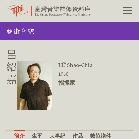
跳
藝術音樂
到
主
要
內
呂
容
區
紹
LÜ Shao-Chia
塊
1960
嘉
指揮家
簡介
生平
大事紀
作品
數位物件