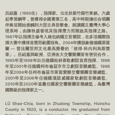
呂紹嘉（1960生），指揮家。出生於新竹縣竹東鎮。六歲
起學習鋼琴，曾獲得全國賽第三名，高中時期擔任合唱團
伴奏並開始接觸到大型古典音樂會。就讀國立臺灣大學心
理系時，由陳秋盛發現其指揮潛力而開啟其指揮之路。
1987年以指揮主修考入維也納國立音樂院，在多項國際指
揮大賽中獲得首獎而嶄露頭角。2004年獲頒象徵德國萊茵
蘭 — 普法爾茨邦文化最高榮譽的「彼得‧科內利烏斯獎
章」。呂紹嘉與歐洲、亞洲各大交響樂團皆有密切合作，
1995年至1998年出任德國柏林喜歌劇院首席指揮、1998
年至2001年任德國柯布倫茲市市立劇院音樂總監、1998
年至2004年任柯布倫茲市萊茵愛樂交響樂團音樂總監、
2001年至2006年任德國漢諾威國家歌劇院音樂總監、
2010年至2020年返臺任國家交響樂團音樂總監，為臺灣
國際級的指揮家之一。
LÜ Shao-Chia, born in Zhudong Township, Hsinchu
County in 1920, is a conductor. He graduated from