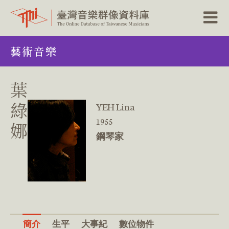
跳
藝術音樂
到
主
要
內
葉
容
區
綠
YEH Lina
塊
1955
娜
鋼琴家
簡介
生平
大事紀
數位物件