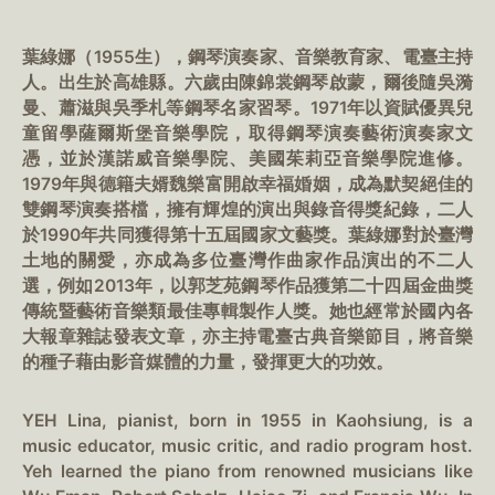
葉綠娜（1955生），鋼琴演奏家、音樂教育家、電臺主持
人。出生於高雄縣。六歲由陳錦裳鋼琴啟蒙，爾後隨吳漪
曼、蕭滋與吳季札等鋼琴名家習琴。1971年以資賦優異兒
童留學薩爾斯堡音樂學院，取得鋼琴演奏藝術演奏家文
憑，並於漢諾威音樂學院、美國茱莉亞音樂學院進修。
1979年與德籍夫婿魏樂富開啟幸福婚姻，成為默契絕佳的
雙鋼琴演奏搭檔，擁有輝煌的演出與錄音得獎紀錄，二人
於1990年共同獲得第十五屆國家文藝獎。葉綠娜對於臺灣
土地的關愛，亦成為多位臺灣作曲家作品演出的不二人
選，例如2013年，以郭芝苑鋼琴作品獲第二十四屆金曲獎
傳統暨藝術音樂類最佳專輯製作人獎。她也經常於國內各
大報章雜誌發表文章，亦主持電臺古典音樂節目，將音樂
的種子藉由影音媒體的力量，發揮更大的功效。
YEH Lina, pianist, born in 1955 in Kaohsiung, is a
music educator, music critic, and radio program host.
Yeh learned the piano from renowned musicians like