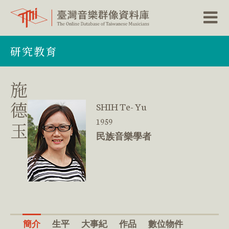
跳
研究教育
到
主
要
內
施
容
區
德
SHIH Te- Yu
塊
1959
玉
民族音樂學者
簡介
生平
大事紀
作品
數位物件