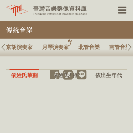
跳
傳統音樂
到
主
要
內
京胡演奏家
月琴演奏家
北管音樂
南管音樂
容
區
塊
依姓氏筆劃
依姓氏拼音
依出生年代